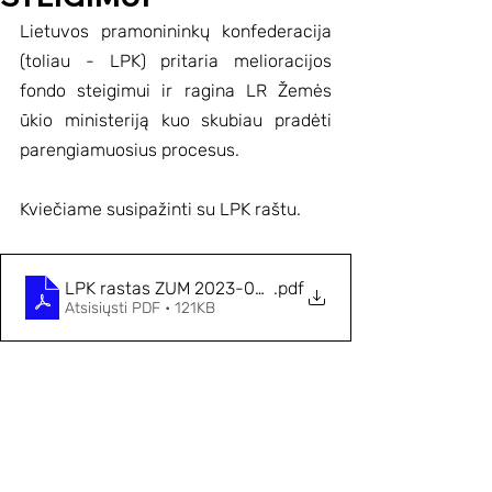
Lietuvos pramonininkų konfederacija 
(toliau - LPK) pritaria melioracijos 
fondo steigimui ir ragina LR Žemės 
ūkio ministeriją kuo skubiau pradėti 
parengiamuosius procesus.
Kviečiame susipažinti su LPK raštu.
LPK rastas ZUM 2023-03-15 S.58-1
.pdf
Atsisiųsti PDF • 121KB