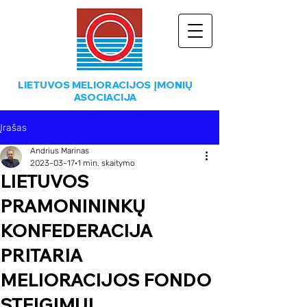
LIETUVOS MELIORACIJOS ĮMONIŲ
ASOCIACIJA
Įrašas
Andrius Marinas
2023-03-17
1 min. skaitymo
LIETUVOS
PRAMONININKŲ
KONFEDERACIJA
PRITARIA
MELIORACIJOS FONDO
STEIGIMUI